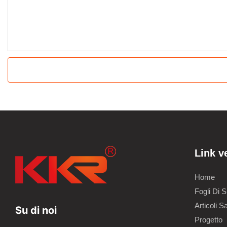
Link v
Home
Fogli Di S
Articoli Sa
Su di noi
Progetto