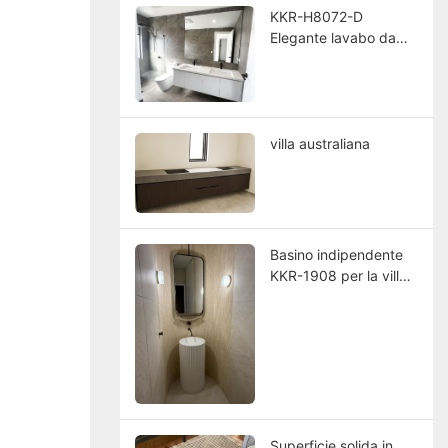
KKR-H8072-D
Elegante lavabo da
appoggioProgettato
per le ville australiane
villa australiana
Basino indipendente
KKR-1908 per la villa
australiana di lusso
Superficie solida in