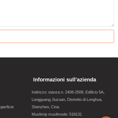
Informazioni sull'azienda
Indirizzo: stanza n. 2408-2508, Edificio 5A,
Longguang Jiuzuan, Distretto di Longhua,
perficie
Shenzhen, Cina
Muslimip muslimode: 518131