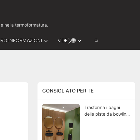
o e nella termoformatura.
RO INFORMAZIONI
VIDEO
CONTATTACI
CONSIGLIATO PER TE
Trasforma i bagni
delle piste da bowling
danesi con moderni
lavabi effetto legno,
dove il design