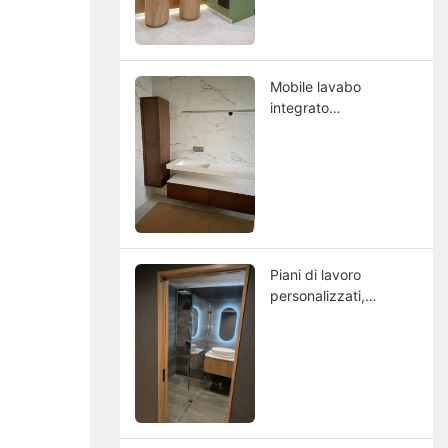
scandinavo incontra la
funzionalità duratura
Mobile lavabo
integrato
personalizzabile per
un resort norvegese
Piani di lavoro
personalizzati,
lavandini da
appoggio, mobili e
specchi per ville
giapponesi di lusso