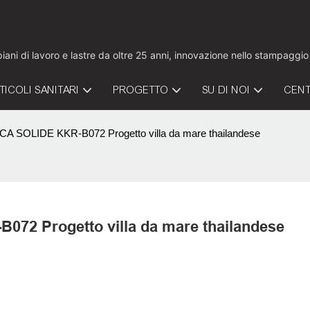
 piani di lavoro e lastre da oltre 25 anni, innovazione nello stampaggi
TICOLI SANITARI
PROGETTO
SU DI NOI
CENT
 SOLIDE KKR-B072 Progetto villa da mare thailandese
2 Progetto villa da mare thailandese