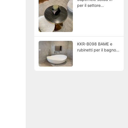
per il settore
immobiliare
commerciale LRAG
KKR-B098 BAME e
rubinetti per il bagno
di lusso USA Progetto