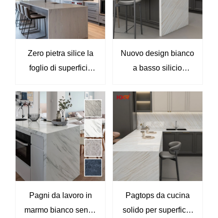
Zero pietra silice la
Nuovo design bianco
foglio di superficie
a basso silicio
solida di dimensioni
Calacatta Surface
personalizzate per il
polacco Big Slab
piano di lavoro da
Ingegnere Surface
cucina kkr-8913
Surface KKR-8925
Pagni da lavoro in
Pagtops da cucina
marmo bianco senza
solido per superficie