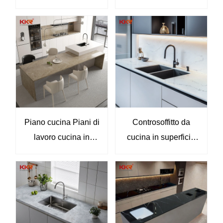
tempo per cucine
solida personalizzata
moderne
in fabbrica OEM
Piano cucina Piani di
Controsoffitto da
lavoro cucina in
cucina in superficie
marmo artificiale in
solida acrilica con
superficie solida
fornitura diretta in
Piani di lavoro KKR-
fabbrica con lavello
M8863
integrato KKR-M8894