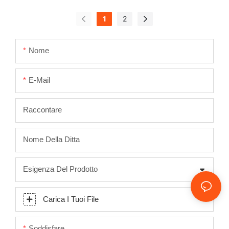
personalizzata
personalizzato per
1
2
moderna in legno
cucina
produttore cinese
Nome
KKR-M8860
E-Mail
Raccontare
Nome Della Ditta
Esigenza Del Prodotto
Carica I Tuoi File
Soddisfare