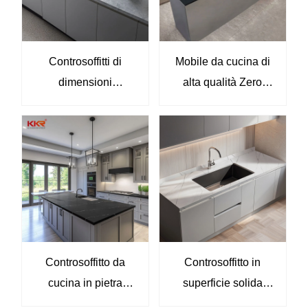
Controsoffitti di
Mobile da cucina di
dimensioni
alta qualità Zero
personalizzate
Silica e ripiani da
Controsoffitti da
cucina personalizzati
cucina in superficie
KKR-M8858-B
solida di alta qualità
Bancone ad isola
Controsoffitto da
Controsoffitto in
cucina in pietra
superficie solida
artificiale nera
bianco in marmo