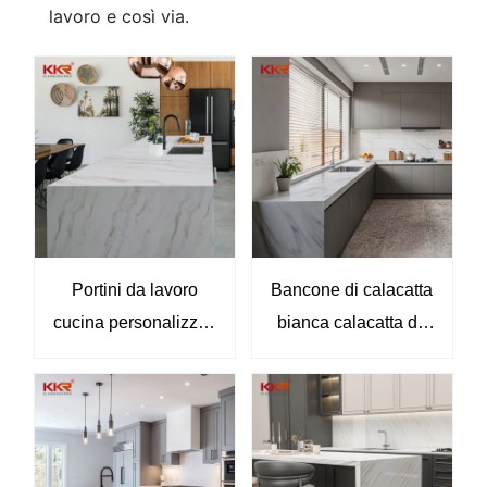
lavoro e così via.
Portini da lavoro
Bancone di calacatta
cucina personalizzati
bianca calacatta da
resistenti Premium
cucina in marmo kkr-
Surface in pietra
m8901
artificiale di
Kingkonree