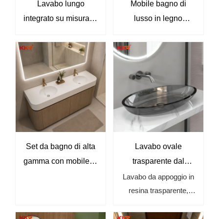
Lavabo lungo
Mobile bagno di
integrato su misura in
lusso in legno
materiale composito
scanalato con piano
per progetti
in marmo e lavabo a
commerciali di lusso.
ciotola.
Set da bagno di alta
Lavabo ovale
gamma con mobile in
trasparente dal
legno curvato, piano
design moderno per
Lavabo da appoggio in
resina trasparente,
resistente e non
bagni di lusso.
lavabo da bagno in
poroso e specchio
vetro fumé, lavabo da