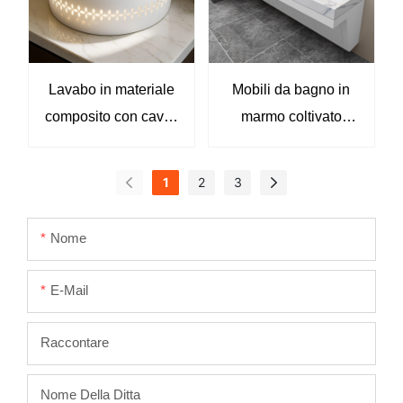
design sospeso. Ideale
per hotel, resort e
progetti di bagni
commerciali.
Lavabo in materiale
Mobili da bagno in
composito con cavità
marmo coltivato
interna – Lavabo
conformi all'ADA &
rotondo moderno da
Piani lavabo M8819
1
2
3
appoggio per bagni
di lusso
Nome
E-Mail
Raccontare
Nome Della Ditta