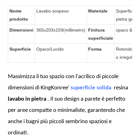
posteriore curvo di KKR
Nome
Lavabo sospeso
Materiale
Superficie so
prodotto
pietra gel-c
Dimensioni
365x203x159(millimetro)
Finitura
opaco & Luc
superficiale
Superficie
Opaco/Lucido
Forma
Rotondo/qua
o irregolare
Massimizza il tuo spazio con l'acrilico di piccole
dimensioni di KingKonree'
superficie solida
resina
lavabo in pietra
. Il suo design a parete è perfetto
per aree compatte o minimaliste, garantendo che
anche i bagni più piccoli sembrino spaziosi e
ordinati.