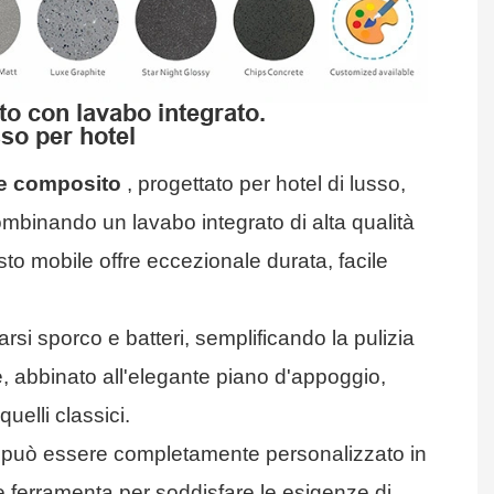
o con lavabo integrato.
sso per hotel
e composito
, progettato per hotel di lusso,
ombinando un lavabo integrato di alta qualità
sto mobile offre eccezionale durata, facile
rsi sporco e batteri, semplificando la pulizia
e, abbinato all'elegante piano d'appoggio,
uelli classici.
no può essere completamente personalizzato in
bo e ferramenta per soddisfare le esigenze di