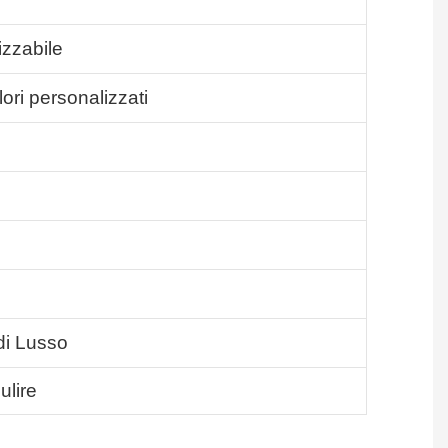
izzabile
ori personalizzati
di Lusso
ulire