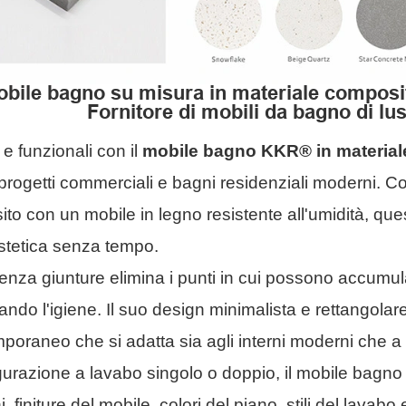
bile bagno su misura in materiale composit
Fornitore di mobili da bagno di lu
e funzionali con il
mobile bagno KKR® in material
 progetti commerciali e bagni residenziali moderni. C
to con un mobile in legno resistente all'umidità, que
tetica senza tempo.
senza giunture elimina i punti in cui possono accumula
ando l'igiene. Il suo design minimalista e rettangolar
oraneo che si adatta sia agli interni moderni che a q
igurazione a lavabo singolo o doppio, il mobile bag
, finiture del mobile, colori del piano, stili del lava