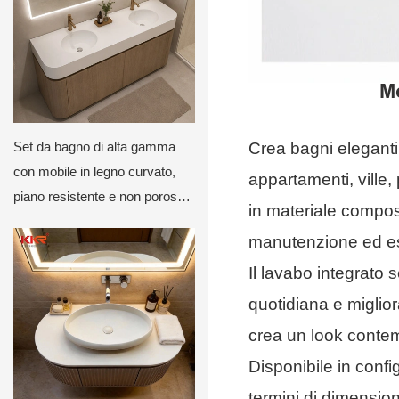
Mo
Crea bagni eleganti 
Set da bagno di alta gamma
con mobile in legno curvato,
appartamenti, ville,
piano resistente e non poroso e
in materiale composi
specchio retroilluminato a LED.
manutenzione ed es
Il lavabo integrato 
quotidiana e miglior
crea un look contemp
Disponibile in conf
termini di dimensioni