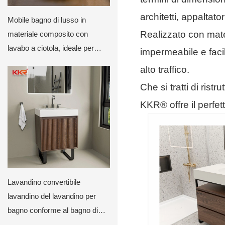
architetti, appaltator
Mobile bagno di lusso in
Realizzato con mater
materiale composito con
lavabo a ciotola, ideale per
impermeabile e facil
hotel. Mobile bagno moderno
alto traffico.
su misura.
Che si tratti di rist
KKR® offre il perfett
Lavandino convertibile
lavandino del lavandino per
bagno conforme al bagno di
Kingkonree