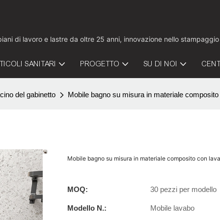
 piani di lavoro e lastre da oltre 25 anni, innovazione nello stampaggi
TICOLI SANITARI
PROGETTO
SU DI NOI
CENT
cino del gabinetto
Mobile bagno su misura in materiale composito co
Mobile bagno su misura in materiale composito con lavabo
MOQ:
30 pezzi per modello
Modello N.:
Mobile lavabo