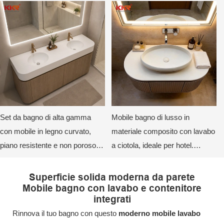
bagno di lusso per hotel.
Set da bagno di alta gamma
Mobile bagno di lusso in
con mobile in legno curvato,
materiale composito con lavabo
piano resistente e non poroso e
a ciotola, ideale per hotel.
specchio retroilluminato a LED.
Mobile bagno moderno su
misura.
Superficie solida moderna da parete
Mobile bagno con lavabo e contenitore
integrati
Rinnova il tuo bagno con questo
moderno mobile lavabo