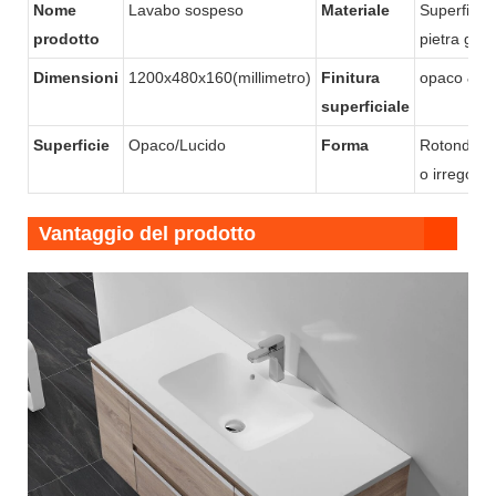
Nome
Lavabo sospeso
Materiale
Superficie 
misura.
prodotto
pietra gel-
Dimensioni
1200x480x160(millimetro)
Finitura
opaco & L
superficiale
Superficie
Opaco/Lucido
Forma
Rotondo/qu
o irregolar
Vantaggio del prodotto