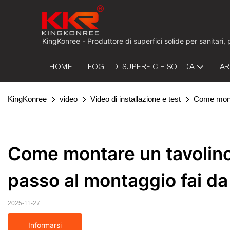
KingKonree - Produttore di superfici solide per sanitari,
HOME
FOGLI DI SUPERFICIE SOLIDA
AR
KingKonree
video
Video di installazione e test
Come monta
Come montare un tavolino 
passo al montaggio fai da 
2025-11-27
Informarsi