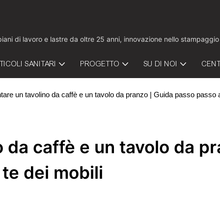
 piani di lavoro e lastre da oltre 25 anni, innovazione nello stampaggi
TICOLI SANITARI
PROGETTO
SU DI NOI
CENT
re un tavolino da caffè e un tavolo da pranzo | Guida passo passo al
da caffè e un tavolo da pr
te dei mobili