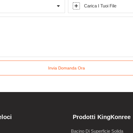
Carica I Tuoi File
Invia Domanda Ora
eloci
Prodotti KingKonree
Bacino Di Superficie Solida