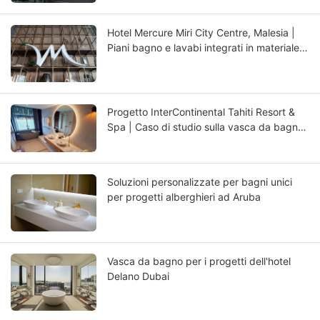
Hotel Mercure Miri City Centre, Malesia |
Piani bagno e lavabi integrati in materiale
composito su misura
Progetto InterContinental Tahiti Resort &
Spa | Caso di studio sulla vasca da bagno
di lusso in materiale composito a cura di
KKR Progetto InterContinental Tahiti Resort
& Spa | Caso di studio sulla vasca da
Soluzioni personalizzate per bagni unici
bagno di lusso in materiale composito a
per progetti alberghieri ad Aruba
cura di KKR
Vasca da bagno per i progetti dell'hotel
Delano Dubai