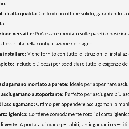
no.
i di alta qualità:
Costruito in ottone solido, garantendo la d
ta.
zione versatile:
Può essere montato sulle pareti o posizio
 flessibilità nella configurazione del bagno.
a installare:
Viene fornito con tutte le istruzioni di installaz
pleto:
Include più pezzi per soddisfare tutte le esigenze de
asciugamano montato a parete:
Ideale per appennare asci
 asciugamano autoportante:
Perfetto per asciugare più 
di asciugamano:
Ottimo per appendere asciugamani a mani 
rta igienica:
Contiene comodamente rotoli di carta igienica
di veste:
A portata di mano per abiti, asciugamani o vestiti