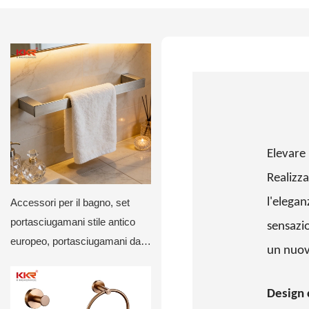
Elevare 
Realizza
l'elegan
Accessori per il bagno, set
portasciugamani stile antico
sensazio
europeo, portasciugamani da
un nuovo
bagno KKR-3710
Design 