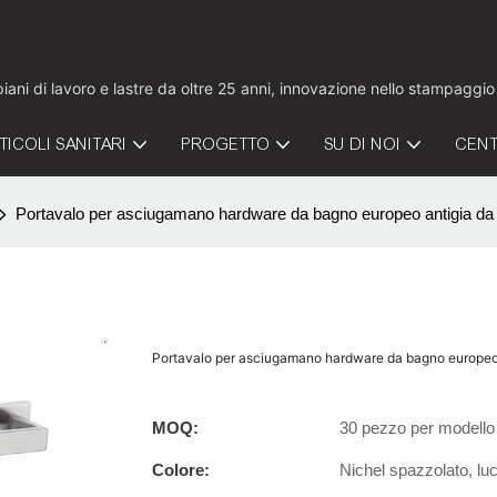
 piani di lavoro e lastre da oltre 25 anni, innovazione nello stampaggi
TICOLI SANITARI
PROGETTO
SU DI NOI
CENT
Portavalo per asciugamano hardware da bagno europeo antigia da b
Portavalo per asciugamano hardware da bagno europeo a
MOQ:
30 pezzo per modello
Colore:
Nichel spazzolato, luc