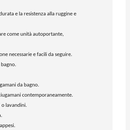
urata e la resistenza alla ruggine e
nare come unità autoportante,
ione necessarie e facili da seguire.
l bagno.
ugamani da bagno.
asciugamani contemporaneamente.
o lavandini.
.
 appesi.