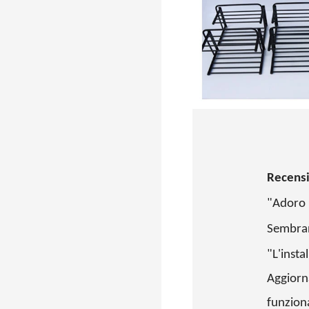
Recensio
"Adoro l
Sembran
"L'insta
Aggiorna
funziona