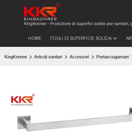
KingKonree - Produttore di superfici solide per sanitari,
HOME
FOGLI DI SUPERFICIE SOLIDA
AR
KingKonree
Articoli sanitari
Accessori
Portasciugamani