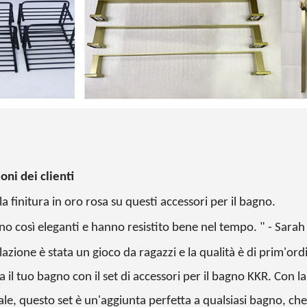
ni dei clienti
a finitura in oro rosa su questi accessori per il bagno.
o così eleganti e hanno resistito bene nel tempo. " - Sarah
llazione è stata un gioco da ragazzi e la qualità è di prim'or
 il tuo bagno con il set di accessori per il bagno KKR. Con la 
le, questo set è un'aggiunta perfetta a qualsiasi bagno, che 