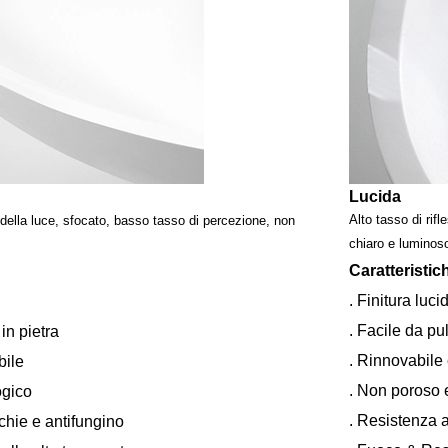
Lucida
Alto tasso di rifl
 della luce, sfocato, basso tasso di percezione, non
chiaro e luminos
Caratteristic
. Finitura luci
. Facile da pul
in pietra
. Rinnovabile 
bile
. Non poroso 
ogico
. Resistenza 
chie e antifungino