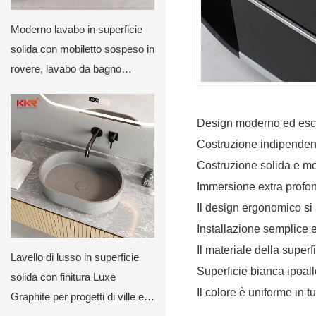
Moderno lavabo in superficie
solida con mobiletto sospeso in
rovere, lavabo da bagno
minimalista a parete di KKR
Design moderno ed esc
Costruzione indipenden
Costruzione solida e m
Immersione extra profond
Il design ergonomico si 
Installazione semplice 
Il materiale della super
Lavello di lusso in superficie
Superficie bianca ipoal
solida con finitura Luxe
Il colore è uniforme in t
Graphite per progetti di ville e