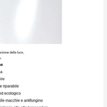
essione della luce,
o.
he
da
ire
e riparabile
ed ecologico
alle macchie e antifungino