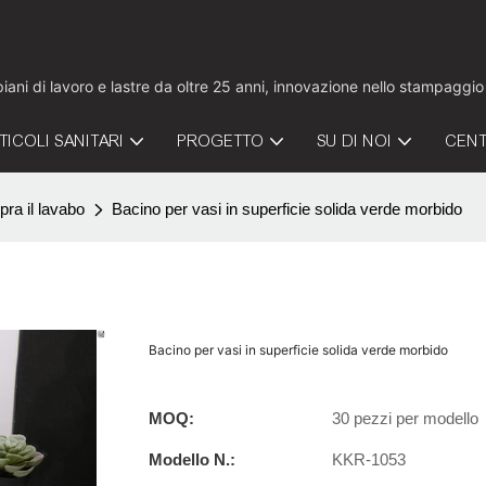
 piani di lavoro e lastre da oltre 25 anni, innovazione nello stampaggi
TICOLI SANITARI
PROGETTO
SU DI NOI
CENT
pra il lavabo
Bacino per vasi in superficie solida verde morbido
Bacino per vasi in superficie solida verde morbido
MOQ:
30 pezzi per modello
Modello N.:
KKR-1053