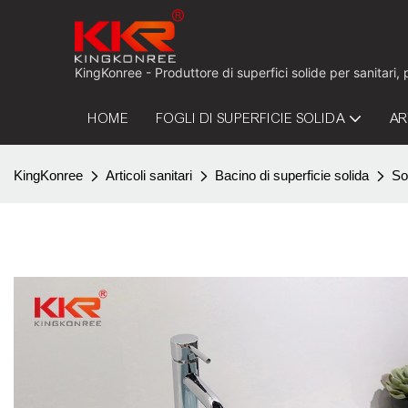
KingKonree - Produttore di superfici solide per sanitari,
HOME
FOGLI DI SUPERFICIE SOLIDA
AR
KingKonree
Articoli sanitari
Bacino di superficie solida
So