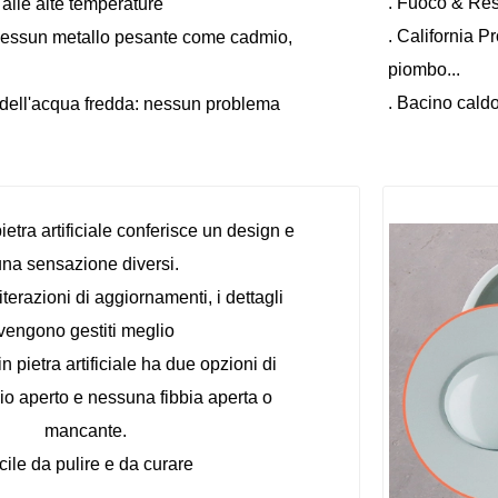
. Fuoco & Res
alle alte temperature
. California 
 nessun metallo pesante come cadmio,
piombo...
. Bacino cald
 dell'acqua fredda: nessun problema
pietra artificiale conferisce un design e
una sensazione diversi.
terazioni di aggiornamenti, i dettagli
vengono gestiti meglio
n pietra artificiale ha due opzioni di
io aperto e nessuna fibbia aperta o
mancante.
cile da pulire e da curare