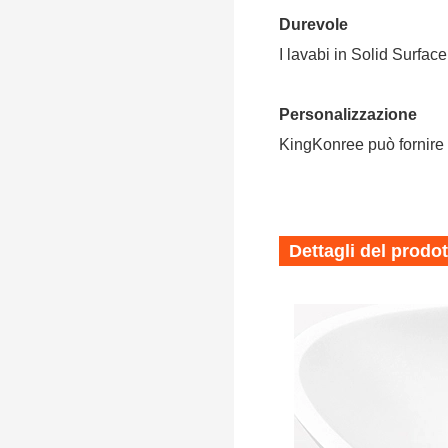
appartamenti di hotel moderni
Durevole
I lavabi in Solid Surfac
Personalizzazione
KingKonree può fornire 
Dettagli del prodo