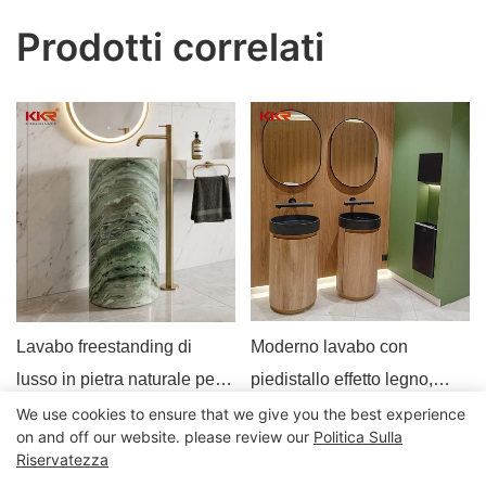
Prodotti correlati
Lavabo freestanding di
Moderno lavabo con
lusso in pietra naturale per
piedistallo effetto legno,
progetti di bagni alberghieri.
mobiletto per lavabo da
We use cookies to ensure that we give you the best experience
on and off our website. please review our
Politica Sulla
bagno commerciale in stile
Riservatezza
Tutti i diritti riservati © 2024 Kingkonree International China
scandinavo