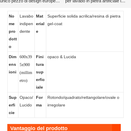
unico pezzo di design europeo
per lavabo in pietra artificiale in
KKR-1910
superficie solida
No
Lavabo
Mat
Superficie solida acrilica/resina di pietra
me
indipen
erial
gel-coat
pro
dente
e
dott
o
Dim
Fini
opaco & Lucida
600x39
ens
tura
5x900
ioni
sup
(millim
erfic
etro)
iale
Sup
Opaco/
For
Rotondo/quadrato/rettangolare/ovale o
erfi
Lucido
ma
irregolare
cie
Vantaggio del prodotto