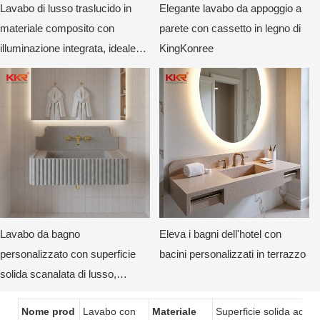
Lavabo di lusso traslucido in
Elegante lavabo da appoggio a
materiale composito con
parete con cassetto in legno di
illuminazione integrata, ideale
KingKonree
per hotel e ville.
Lavabo da bagno
Eleva i bagni dell'hotel con
personalizzato con superficie
bacini personalizzati in terrazzo
solida scanalata di lusso,
montato a parete, con design
Nome prod
Lavabo con
Materiale
Superficie solida acrilic
posteriore curvo di KKR