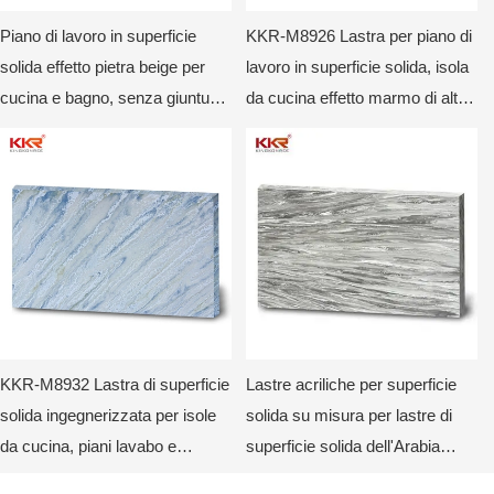
Piano di lavoro in superficie
KKR-M8926 Lastra per piano di
solida effetto pietra beige per
lavoro in superficie solida, isola
cucina e bagno, senza giunture
da cucina effetto marmo di alta
e non poroso
qualità, piano lavabo per bagno
e materiale di superficie
personalizzato
KKR-M8932 Lastra di superficie
Lastre acriliche per superficie
solida ingegnerizzata per isole
solida su misura per lastre di
da cucina, piani lavabo e
superficie solida dell'Arabia
pannelli da parete di qualità
Saudita KKR-M8851