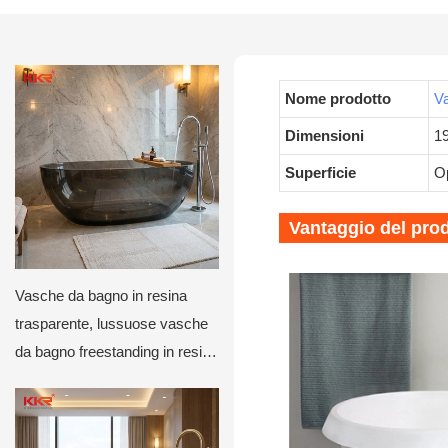
Nome prodotto
Va
Dimensioni
19
Superficie
O
Vantaggio del pro
Vasche da bagno in resina
trasparente, lussuose vasche
da bagno freestanding in resina
trasparente per hotel e ville.