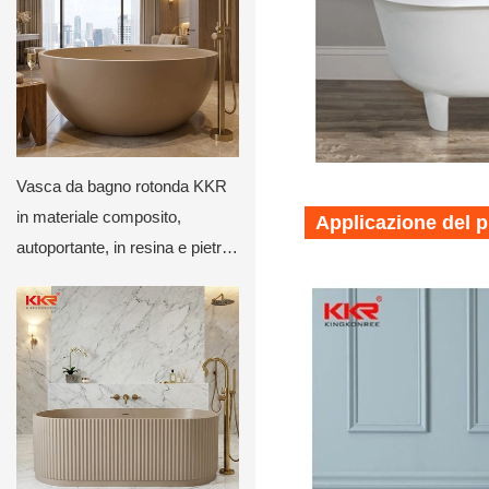
Vasca da bagno rotonda KKR
in materiale composito,
Applicazione del 
autoportante, in resina e pietra,
con fondo piatto, lussuosa,
moderna, profonda, circolare,
beige opaco.