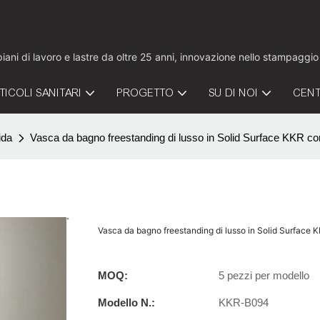
 piani di lavoro e lastre da oltre 25 anni, innovazione nello stampaggi
TICOLI SANITARI
PROGETTO
SU DI NOI
CENT
ida
Vasca da bagno freestanding di lusso in Solid Surface KKR con 
Vasca da bagno freestanding di lusso in Solid Surface K
MOQ:
5 pezzi per modello
Modello N.:
KKR-B094