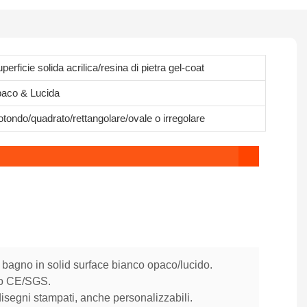
perficie solida acrilica/resina di pietra gel-coat
paco & Lucida
tondo/quadrato/rettangolare/ovale o irregolare
 bagno in solid surface bianco opaco/lucido.
ato CE/SGS.
disegni stampati, anche personalizzabili.