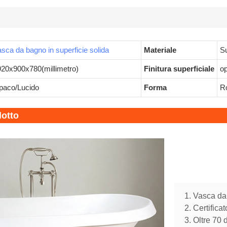
sca da bagno in superficie solida
Materiale
Su
20x900x780(millimetro)
Finitura superficiale
o
paco/Lucido
Forma
Ro
dotto
1. Vasca da
2. Certific
3. Oltre 70 