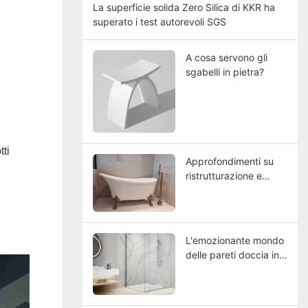
La superficie solida Zero Silica di KKR ha
superato i test autorevoli SGS
A cosa servono gli
sgabelli in pietra?
ti
Approfondimenti su
ristrutturazione e
rimodellamento dal
Central Hotel-Macau
Rinnovato: scegliere la
migliore vasca da
L'emozionante mondo
bagno in Solid Surface
delle pareti doccia in
pietra ricostituita: una
nuova era nel design
del bagno