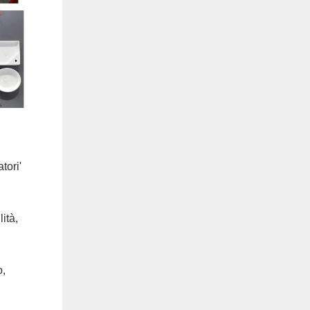
tori'
ità,
o,