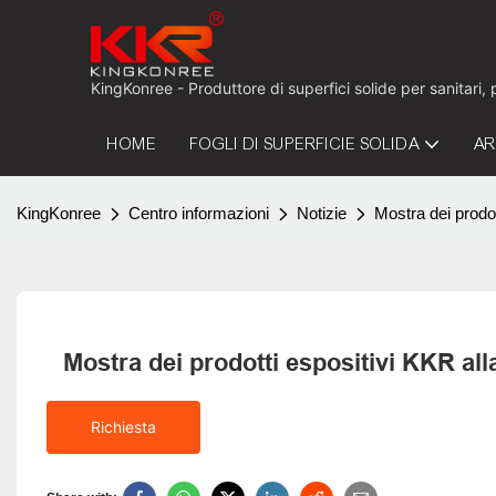
KingKonree - Produttore di superfici solide per sanitari,
HOME
FOGLI DI SUPERFICIE SOLIDA
AR
KingKonree
Centro informazioni
Notizie
Mostra dei prodot
Mostra dei prodotti espositivi KKR all
Richiesta