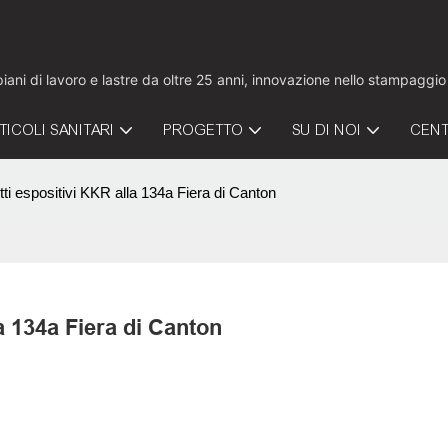
 piani di lavoro e lastre da oltre 25 anni, innovazione nello stampaggi
TICOLI SANITARI
PROGETTO
SU DI NOI
CENT
ti espositivi KKR alla 134a Fiera di Canton
a 134a Fiera di Canton