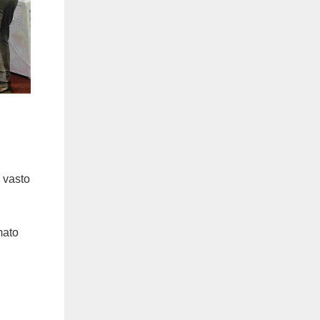
n vasto
mato