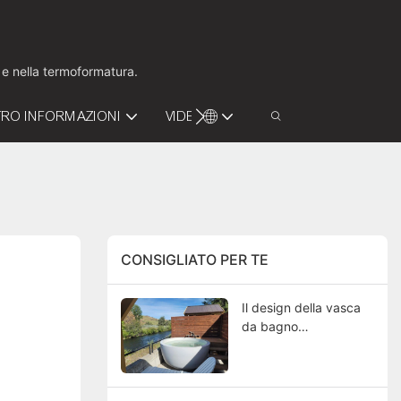
o e nella termoformatura.
RO INFORMAZIONI
VIDEO
CONTATTACI
CONSIGLIATO PER TE
Il design della vasca
da bagno
personalizzato
Kingkonree fa girare la
testa