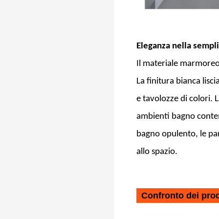
KKR-CMW10
Eleganza nella sempli
Il materiale marmoreo 
La finitura bianca lis
e tavolozze di colori.
ambienti bagno contemp
bagno opulento, le pa
allo spazio.
Confronto dei prod