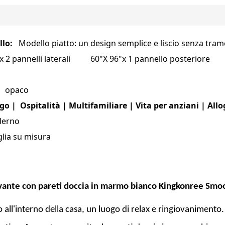
llo:
Modello piatto: un design semplice e liscio senza tram
"x 2 pannelli laterali 60"X 96"x 1 pannello post
:
opaco
go | Ospitalità | Multifamiliare | Vita per anziani | Allog
erno
glia su misura
vante con pareti doccia in marmo bianco Kingkonree Smoo
 all'interno della casa, un luogo di relax e ringiovanimento.