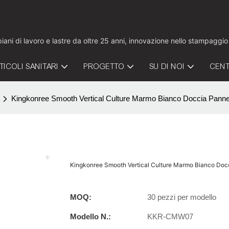
 piani di lavoro e lastre da oltre 25 anni, innovazione nello stampaggi
TICOLI SANITARI
PROGETTO
SU DI NOI
CENT
Kingkonree Smooth Vertical Culture Marmo Bianco Doccia Pan
Kingkonree Smooth Vertical Culture Marmo Bianco Do
MOQ:
30 pezzi per modello
Modello N.:
KKR-CMW07