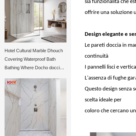
sia funzionalità che e
offrire una soluzione u
Design elegante e sen
Le pareti doccia in m
Hotel Cultural Marble Dhouch
continuità
Covering Waterproof Bath
I pannelli lisci e ver
Bathing Where Docho doccia
surrounds
L'assenza di fughe gar
Questo design senza so
scelta ideale per
coloro che cercano un