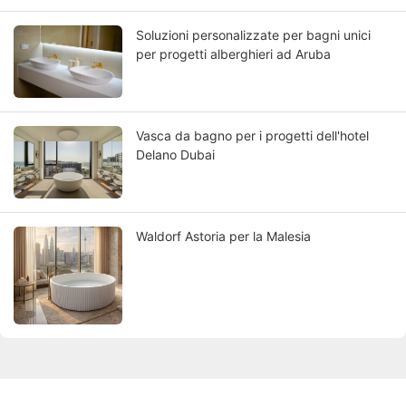
KKR Progetto InterContinental Tahiti Resort
& Spa | Caso di studio sulla vasca da
Soluzioni personalizzate per bagni unici
bagno di lusso in materiale composito a
per progetti alberghieri ad Aruba
cura di KKR
Vasca da bagno per i progetti dell'hotel
Delano Dubai
Waldorf Astoria per la Malesia