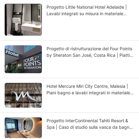
Progetto Little National Hotel Adelaide |
Lavabi integrati su misura in materiale
composito per bagni di hotel di lusso
Progetto di ristrutturazione del Four Points
by Sheraton San José, Costa Rica | Piatti
doccia personalizzati in materiale
composito per hotel
Hotel Mercure Miri City Centre, Malesia |
Piani bagno e lavabi integrati in materiale
composito su misura
Progetto InterContinental Tahiti Resort &
Spa | Caso di studio sulla vasca da bagno
di lusso in materiale composito a cura di