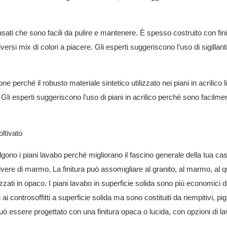
ati che sono facili da pulire e mantenere. È spesso costruito con fini
si mix di colori a piacere. Gli esperti suggeriscono l'uso di sigillant
ne perché il robusto materiale sintetico utilizzato nei piani in acrilico l
 Gli esperti suggeriscono l'uso di piani in acrilico perché sono facilme
ltivato
ono i piani lavabo perché migliorano il fascino generale della tua ca
polvere di marmo. La finitura può assomigliare al granito, al marmo, al 
izzati in opaco. I piani lavabo in superficie solida sono più economici d
li ai controsoffitti a superficie solida ma sono costituiti da riempitivi, pi
può essere progettato con una finitura opaca o lucida, con opzioni di la