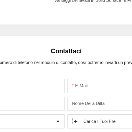
Vantaggi dei lavabi in Solid Surface
Il P
Contattaci
numero di telefono nel modulo di contatto, così potremo inviarti un pr
E-Mail
Nome Della Ditta
Carica I Tuoi File