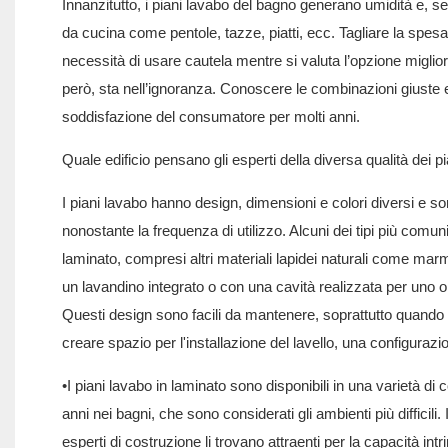
Innanzitutto, i piani lavabo del bagno generano umidità e, se u
da cucina come pentole, tazze, piatti, ecc. Tagliare la spes
necessità di usare cautela mentre si valuta l’opzione migliore
però, sta nell’ignoranza. Conoscere le combinazioni giuste e
soddisfazione del consumatore per molti anni.
Quale edificio pensano gli esperti della diversa qualità dei p
I piani lavabo hanno design, dimensioni e colori diversi e sono 
nonostante la frequenza di utilizzo. Alcuni dei tipi più comun
laminato, compresi altri materiali lapidei naturali come marm
un lavandino integrato o con una cavità realizzata per uno o
Questi design sono facili da mantenere, soprattutto quando l'
creare spazio per l'installazione del lavello, una configurazion
•I piani lavabo in laminato sono disponibili in una varietà di
anni nei bagni, che sono considerati gli ambienti più difficili.
esperti di costruzione li trovano attraenti per la capacità int