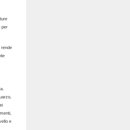
ture
i per
i rende
nte
sa.
quarzo,
ei
gmenti,
vello e