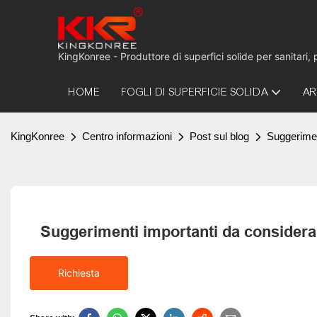
KingKonree - Produttore di superfici solide per sanitari,
HOME
FOGLI DI SUPERFICIE SOLIDA
AR
KingKonree
Centro informazioni
Post sul blog
Suggerimen
Suggerimenti importanti da considerar
Richiesta