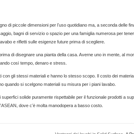
bagno di piccole dimensioni per l'uso quotidiano ma, a seconda delle fi
saggio, bagni di servizio o spazio per una famiglia numerosa per tener
lavabo e rifletti sulle esigenze future prima di scegliere.
da prima di disegnare una pianta della casa. Averne uno in mente, al m
rmiando così tempo, denaro e stress.
ti con gli stessi materiali e hanno lo stesso scopo. Il costo dei materiali
ntano quando si scelgono materiali su misura per i piani lavabo.
superfici solide puramente rispettabile per il funzionale
prodotti a sup
a all'ASEAN, dove c'è molta manodopera a basso costo.