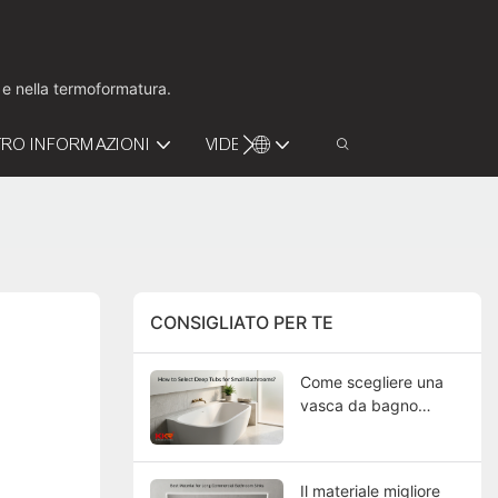
o e nella termoformatura.
RO INFORMAZIONI
VIDEO
CONTATTACI
CONSIGLIATO PER TE
Come scegliere una
vasca da bagno
profonda per un
bagno piccolo?
Il materiale migliore