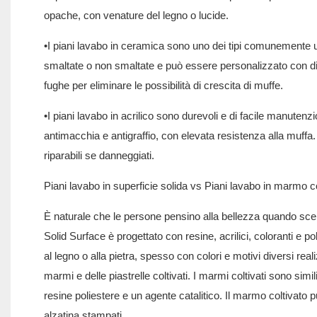
opache, con venature del legno o lucide.
•I piani lavabo in ceramica sono uno dei tipi comunemente us
smaltate o non smaltate e può essere personalizzato con diver
fughe per eliminare le possibilità di crescita di muffe.
•I piani lavabo in acrilico sono durevoli e di facile manutenzio
antimacchia e antigraffio, con elevata resistenza alla muffa.
riparabili se danneggiati.
Piani lavabo in superficie solida vs Piani lavabo in marmo co
È naturale che le persone pensino alla bellezza quando scelg
Solid Surface è progettato con resine, acrilici, coloranti e 
al legno o alla pietra, spesso con colori e motivi diversi real
marmi e delle piastrelle coltivati. I marmi coltivati ​​sono simi
resine poliestere e un agente catalitico. Il marmo coltivato 
alzatina stampati