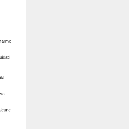
l marmo
uidati
ità
osa
alcune