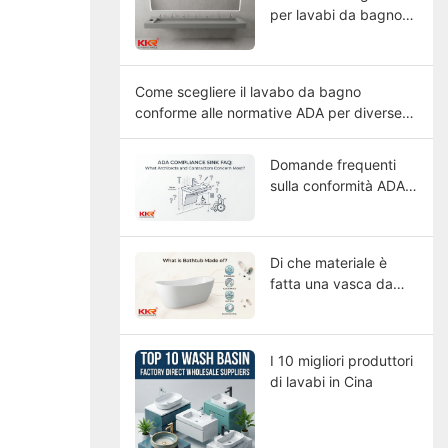
per lavabi da bagno
commerciali di grandi
dimensioni
Come scegliere il lavabo da bagno
conforme alle normative ADA per diverse
tipologie di edifici?
Domande frequenti
sulla conformità ADA:
quali sono le principali
preoccupazioni di
architetti e
Di che materiale è
appaltatori?
fatta una vasca da
bagno?
I 10 migliori produttori
di lavabi in Cina