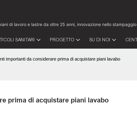
 piani di lavoro e lastre da oltre 25 anni, innovazione nello stampaggi
TICOLI SANITARI
PROGETTO
SU DI NOI
CENT
ti importanti da considerare prima di acquistare piani lavabo
e prima di acquistare piani lavabo