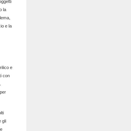
oggetti
o la
blema,
io e la
ilico e
ti con
.
 per
lti
 gli
re