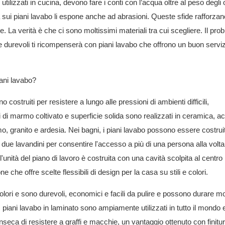
tilizzati in cucina, devono fare i conti con l’acqua oltre al peso degli 
a sui piani lavabo li espone anche ad abrasioni. Queste sfide rafforzan
. La verità è che ci sono moltissimi materiali tra cui scegliere. Il pro
 durevoli ti ricompenserà con piani lavabo che offrono un buon serviz
iani lavabo?
costruiti per resistere a lungo alle pressioni di ambienti difficili,
i di marmo coltivato e superficie solida sono realizzati in ceramica, acr
o, granito e ardesia. Nei bagni, i piani lavabo possono essere costrui
 due lavandini per consentire l'accesso a più di una persona alla volta
unità del piano di lavoro è costruita con una cavità scolpita al centro
e che offre scelte flessibili di design per la casa su stili e colori.
 colori e sono durevoli, economici e facili da pulire e possono durare mo
 I piani lavabo in laminato sono ampiamente utilizzati in tutto il mondo e
rinseca di resistere a graffi e macchie, un vantaggio ottenuto con finitu