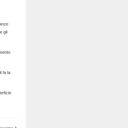
nanze
e gli
omento
 fa la
erficie