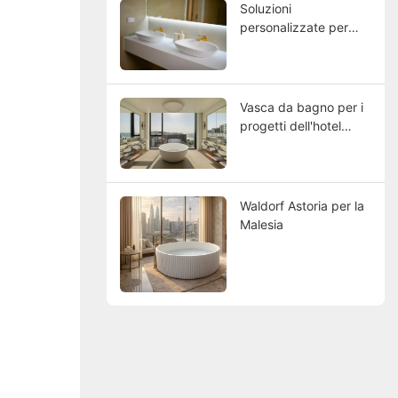
Soluzioni
materiale composito a
personalizzate per
cura di KKR Progetto
bagni unici per
InterContinental Tahiti
progetti alberghieri ad
Resort & Spa | Caso di
Aruba
studio sulla vasca da
Vasca da bagno per i
bagno di lusso in
progetti dell'hotel
materiale composito a
Delano Dubai
cura di KKR
Waldorf Astoria per la
Malesia