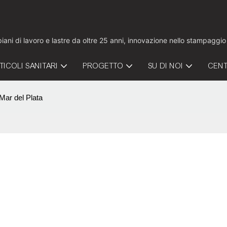
 piani di lavoro e lastre da oltre 25 anni, innovazione nello stampaggi
TICOLI SANITARI
PROGETTO
SU DI NOI
CENT
Mar del Plata