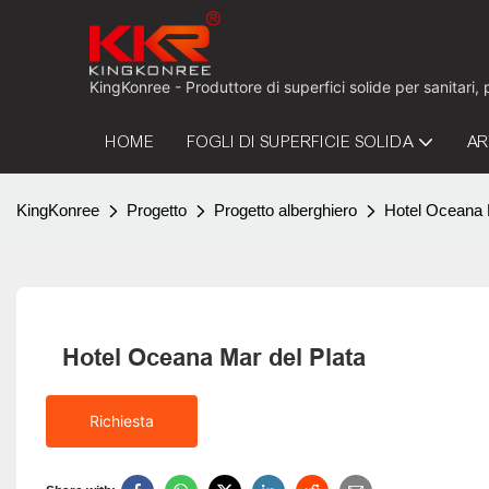
KingKonree - Produttore di superfici solide per sanitari,
HOME
FOGLI DI SUPERFICIE SOLIDA
AR
KingKonree
Progetto
Progetto alberghiero
Hotel Oceana 
Hotel Oceana Mar del Plata
Richiesta