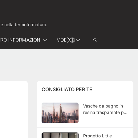
o e nella termoformatura.
RO INFORMAZIONI
VIDEO
CONTATTACI
CONSIGLIATO PER TE
Vasche da bagno in
resina trasparente per
Mercedes-Benz
Places Dubai | KKR,
produttore di vasche
Progetto Little