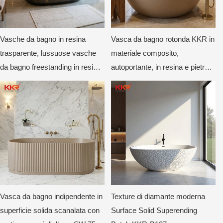
Vasche da bagno in resina
Vasca da bagno rotonda KKR in
trasparente, lussuose vasche
materiale composito,
da bagno freestanding in resina
autoportante, in resina e pietra,
trasparente per hotel e ville.
con fondo piatto, lussuosa,
moderna, profonda, circolare,
beige opaco.
Vasca da bagno indipendente in
Texture di diamante moderna
superficie solida scanalata con
Surface Solid Superending