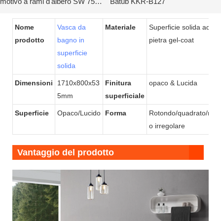
motivo a rami d'albero SW 7525
Batub KKR-B127
KKR-B114
Nome
Vasca da
Materiale
Superficie solida acrilic
prodotto
bagno in
pietra gel-coat
superficie
solida
Dimensioni
1710x800x53
Finitura
opaco & Lucida
5mm
superficiale
Superficie
Opaco/Lucido
Forma
Rotondo/quadrato/rett
o irregolare
Vantaggio del prodotto