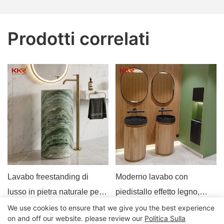
Prodotti correlati
Lavabo freestanding di
Moderno lavabo con
lusso in pietra naturale per
piedistallo effetto legno,
progetti di bagni alberghieri.
mobiletto per lavabo da
We use cookies to ensure that we give you the best experience
on and off our website. please review our
Politica Sulla
bagno commerciale in stile