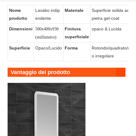
KKR-1910
superficie solida
Nome
Lavabo indip
Materiale
Superficie solida acrilic
prodotto
endente
pietra gel-coat
Dimensioni
Finitura
opaco & Lucida
500x400x930
superficiale
(millimetro)
Superficie
Opaco/Lucido
Forma
Rotondo/quadrato/rett
o irregolare
Vantaggio del prodotto