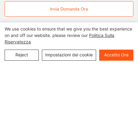
Invia Domanda Ora
We use cookies to ensure that we give you the best experience
on and off our website. please review our
Politica Sulla
Riservatezza
Prodotti correlati
Reject
Impostazioni dei cookie
Accetto Ora
Lastra di superficie solida
Colore bianco larghezza