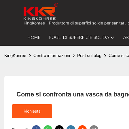
KingKonree - Produttore di superfici solide per sanitari,
HOME
FOGLI DI SUPERFICIE SOLIDA
AR
KingKonree
Centro informazioni
Post sul blog
Come si co
Come si confronta una vasca da bagno
Richiesta