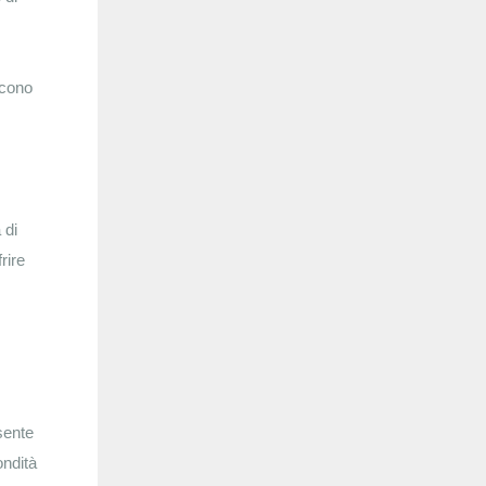
scono
 di
rire
sente
ondità