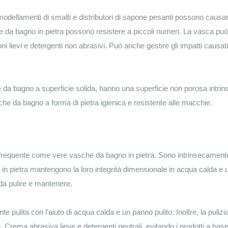
modellamenti di smalti e distributori di sapone pesanti possono causa
che da bagno in pietra possono resistere a piccoli numeri. La vasca può
ni lievi e detergenti non abrasivi. Può anche gestire gli impatti causat
he da bagno a superficie solida, hanno una superficie non porosa intri
e da bagno a forma di pietra igienica e resistente alle macchie.
a frequente come vere vasche da bagno in pietra. Sono intrinsecament
o in pietra mantengono la loro integrità dimensionale in acqua calda e 
 da pulire e mantenere.
 pulita con l'aiuto di acqua calda e un panno pulito. Inoltre, la pulizi
e. Crema abrasiva lieve e detergenti neutrali, evitando i prodotti a base