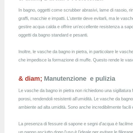
In bagno, oggetti come scrubber abrasivi, lame di rasoio, ri
graffi, macchie e impatti. L'utente deve evitarli, ma le vas
gestire acqua calda e offrire un'eccellente resistenza a sapo
oggetti da bagno standard e pesanti.
Inoltre, le vasche da bagno in pietra, in particolare le vasc
che impedisce la formazione di muffe. Questo rende le vasch
& diam;
Manutenzione
e pulizia
Le vasche da bagno in pietra non richiedono una sigillatur
porosi, rendendoli resistenti all'umidità. Le vasche da bagn
ambiente ad alta umidità. Sono anche incredibilmente facili
La presenza di fessure di sapone e segni d'acqua è facilmente
un panno asciutto dopo l'uso è l'ideale per evitare le filigran