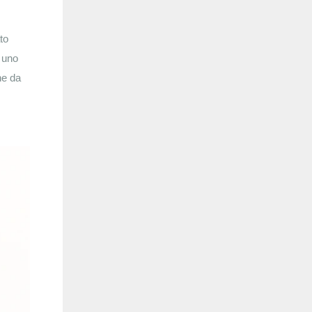
to
 uno
he da