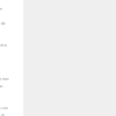
re
i da
nseca
e non
un
a con
 di