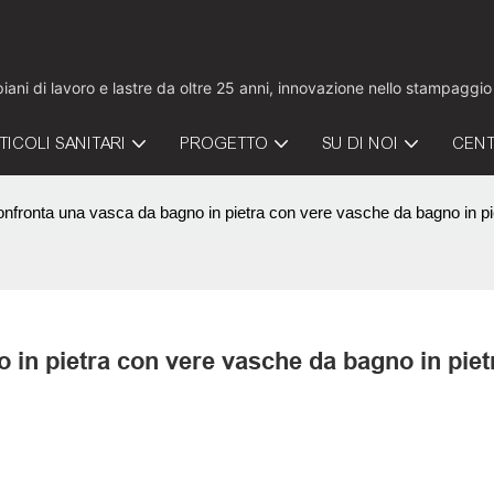
 piani di lavoro e lastre da oltre 25 anni, innovazione nello stampaggi
TICOLI SANITARI
PROGETTO
SU DI NOI
CENT
nfronta una vasca da bagno in pietra con vere vasche da bagno in pi
 in pietra con vere vasche da bagno in piet