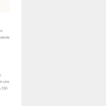
re
endente
e.
on una
a 150-