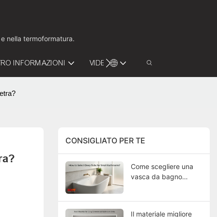
o e nella termoformatura.
RO INFORMAZIONI
VIDEO
CONTATTACI
etra?
CONSIGLIATO PER TE
ra?
Come scegliere una
vasca da bagno
profonda per un
bagno piccolo?
Il materiale migliore