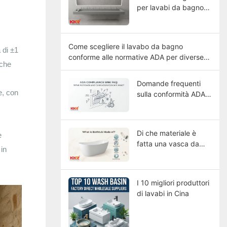
per lavabi da bagno
commerciali di grandi
dimensioni
Come scegliere il lavabo da bagno
 di ±1
conforme alle normative ADA per diverse
sche
tipologie di edifici?
Domande frequenti
e, con
sulla conformità ADA:
quali sono le principali
preoccupazioni di
architetti e
Di che materiale è
e
appaltatori?
fatta una vasca da
in
bagno?
I 10 migliori produttori
di lavabi in Cina