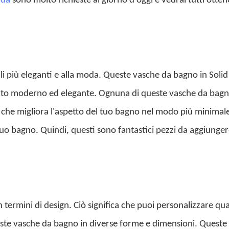
ida
sono molto richieste al giorno d'oggi e vedrai tutti otten
 più eleganti e alla moda. Queste vasche da bagno in Solid
lto moderno ed elegante. Ognuna di queste vasche da bagn
o che migliora l'aspetto del tuo bagno nel modo più minimal
uo bagno. Quindi, questi sono fantastici pezzi da aggiunger
n termini di design. Ciò significa che puoi personalizzare qu
ueste vasche da bagno in diverse forme e dimensioni. Queste