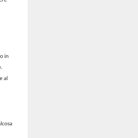
ere
o in
e.
e al
alcosa