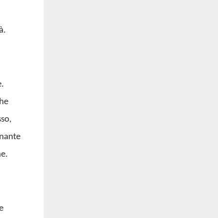
à.
e.
che
sso,
inante
he.
e