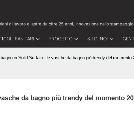
 piani di lavoro e lastre da oltre 25 anni, innovazione nello stampaggi
TICOLI SANITARI
PROGETTO
SU DI NOI
CENT
bagno in Solid Surface: le vasche da bagno più trendy del momento
 vasche da bagno più trendy del momento 2