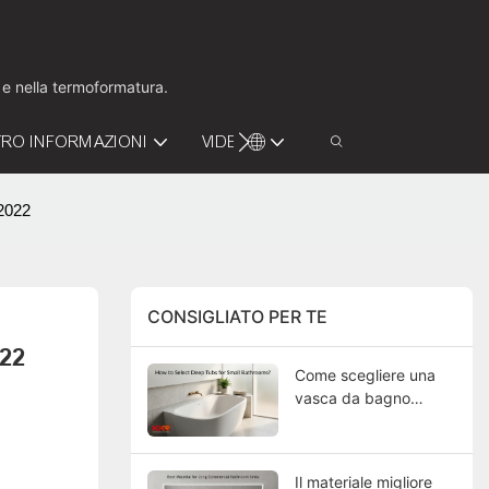
o e nella termoformatura.
RO INFORMAZIONI
VIDEO
CONTATTACI
 2022
CONSIGLIATO PER TE
022
Come scegliere una
vasca da bagno
profonda per un
bagno piccolo?
Il materiale migliore