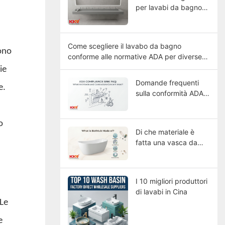
per lavabi da bagno
commerciali di grandi
dimensioni
Come scegliere il lavabo da bagno
sono
conforme alle normative ADA per diverse
tipologie di edifici?
ie
Domande frequenti
e.
sulla conformità ADA:
quali sono le principali
preoccupazioni di
o
architetti e
Di che materiale è
appaltatori?
fatta una vasca da
bagno?
I 10 migliori produttori
di lavabi in Cina
 Le
e