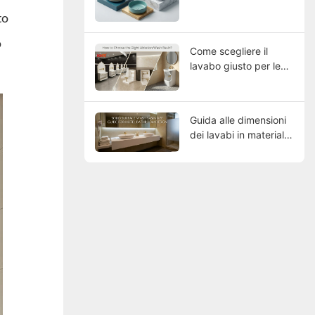
to
o
Come scegliere il
lavabo giusto per le
proprie esigenze?
Guida alle dimensioni
dei lavabi in materiale
composito per bagni
di hotel