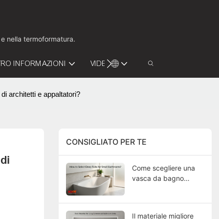
o e nella termoformatura.
RO INFORMAZIONI
VIDEO
CONTATTACI
 architetti e appaltatori?
CONSIGLIATO PER TE
i 
Come scegliere una
vasca da bagno
profonda per un
bagno piccolo?
Il materiale migliore