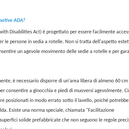
mative ADA?
h Disabilities Act) è progettato per essere facilmente access
er le persone in sedia a rotelle. Non si tratta dell'aspetto este
nsentire un agevole movimento delle sedie a rotelle e per gara
ente, è necessario disporre di un'area libera di almeno 60 cm
a per consentire a ginocchia e piedi di muoversi agevolmente. C
ure posizionati in modo errato sotto il lavello, poiché potrebb
alda. Esiste una norma speciale, chiamata "Facilitazione
e superfici solide prefabbricate che non seguono le regole preci