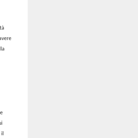
tà
 avere
lla
le
ui
il