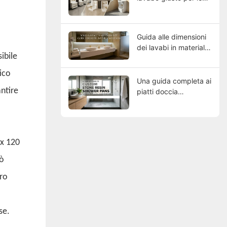
proprie esigenze?
Guida alle dimensioni
dei lavabi in materiale
ibile
composito per bagni
di hotel
tico
Una guida completa ai
ntire
piatti doccia
personalizzati in
resina di pietra
 x 120
iò
ero
se.