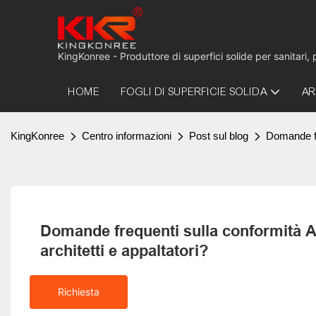
KingKonree - Produttore di superfici solide per sanitari,
HOME
FOGLI DI SUPERFICIE SOLIDA
AR
KingKonree
Centro informazioni
Post sul blog
Domande fre
Domande frequenti sulla conformità AD
architetti e appaltatori?
Richiesta