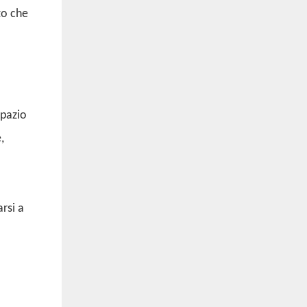
to che
spazio
,
rsi a