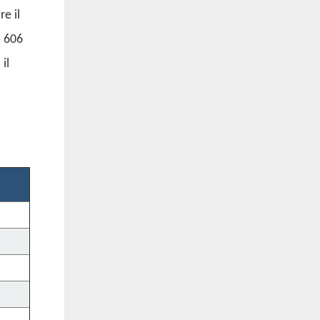
e il
e 606
il