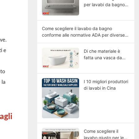
per lavabi da bagno
commerciali di grandi
dimensioni
Come scegliere il lavabo da bagno
conforme alle normative ADA per diverse
ive.
tipologie di edifici?
i e
Di che materiale è
fatta una vasca da
bagno?
eto
I 10 migliori produttori
 la
di lavabi in Cina
agli
Come scegliere il
lavabo giusto per le