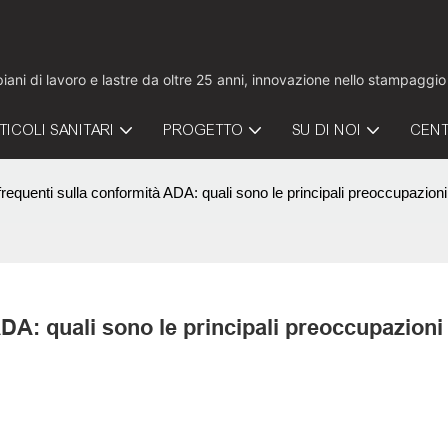
 piani di lavoro e lastre da oltre 25 anni, innovazione nello stampaggi
TICOLI SANITARI
PROGETTO
SU DI NOI
CENT
quenti sulla conformità ADA: quali sono le principali preoccupazioni di
A: quali sono le principali preoccupazioni d