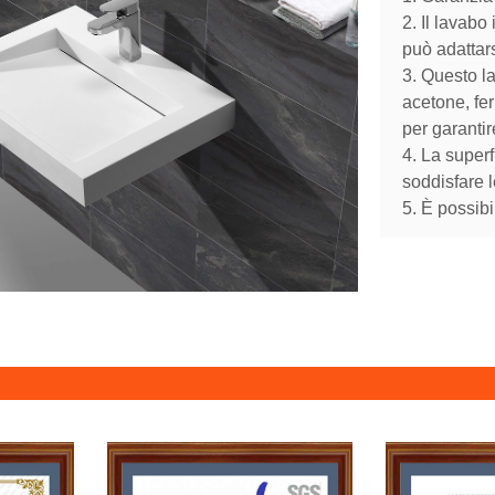
2. Il lavabo
può adattar
3. Questo l
acetone, ferr
per garanti
4. La superf
soddisfare l
5. È possib