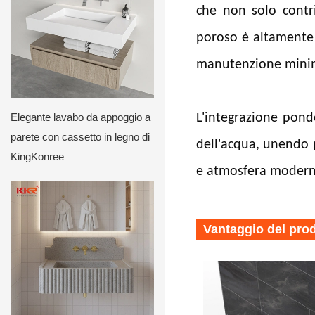
che non solo contri
poroso è altamente r
manutenzione mini
L'integrazione pond
Elegante lavabo da appoggio a
parete con cassetto in legno di
dell'acqua, unendo p
KingKonree
e atmosfera moderna
Vantaggio del pro