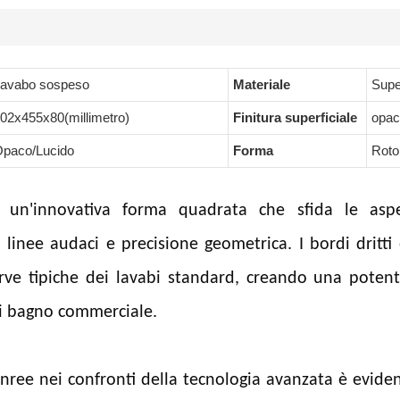
avabo sospeso
Materiale
Super
02x455x80(millimetro)
Finitura superficiale
opac
paco/Lucido
Forma
Roto
 un'innovativa forma quadrata che sfida le aspet
inee audaci e precisione geometrica. I bordi dritti 
rve tipiche dei lavabi standard, creando una potent
asi bagno commerciale.
ree nei confronti della tecnologia avanzata è evident