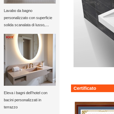
Lavabo da bagno
personalizzato con superficie
solida scanalata di lusso,
montato a parete, con design
posteriore curvo di KKR
Certificato
Eleva i bagni dell'hotel con
bacini personalizzati in
terrazzo