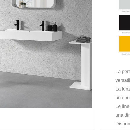
La perf
versatil
La funz
una nu
Le line
una di
Disponi