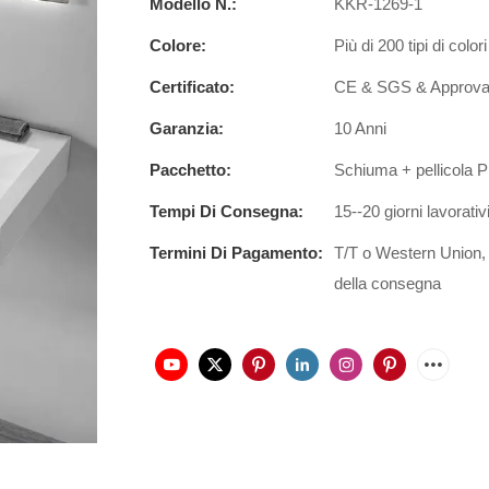
Modello N.:
KKR-1269-1
Colore:
Più di 200 tipi di colo
Certificato:
CE & SGS & Approva
Garanzia:
10 Anni
Pacchetto:
Schiuma + pellicola P
Tempi Di Consegna:
15--20 giorni lavorativ
Termini Di Pagamento:
T/T o Western Union,
della consegna