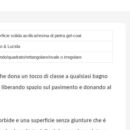
ficie solida acrilica/resina di pietra gel-coat
o & Lucida
ndo/quadrato/rettangolare/ovale o irregolare
 che dona un tocco di classe a qualsiasi bagno
, liberando spazio sul pavimento e donando al
orbide e una superficie senza giunture che è