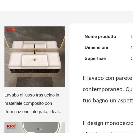
Nome prodotto
L
Dimensioni
1
Superficie
O
Il lavabo con parete
contemporaneo. Ques
Lavabo di lusso traslucido in
tuo bagno un aspett
materiale composito con
illuminazione integrata, ideale
per hotel e ville.
Il design monopezzo