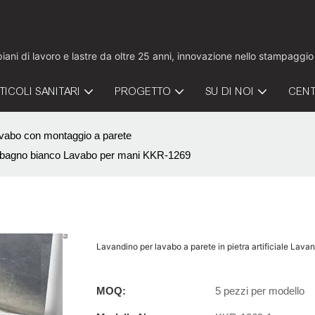
 piani di lavoro e lastre da oltre 25 anni, innovazione nello stampaggi
TICOLI SANITARI
PROGETTO
SU DI NOI
CENT
vabo con montaggio a parete
per bagno bianco Lavabo per mani KKR-1269
Lavandino per lavabo a parete in pietra artificiale La
MOQ:
5 pezzi per modello