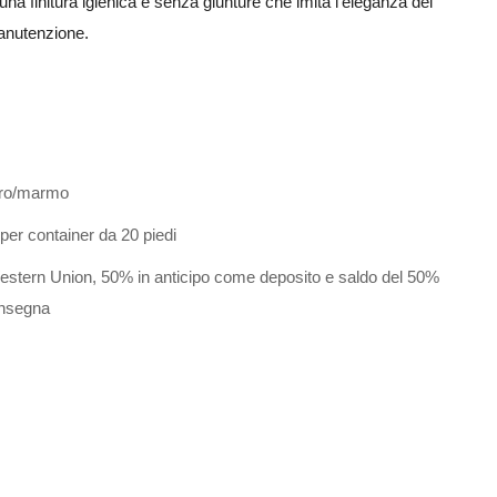
na finitura igienica e senza giunture che imita l'eleganza del
anutenzione.
/oro/marmo
 per container da 20 piedi
estern Union, 50% in anticipo come deposito e saldo del 50%
onsegna