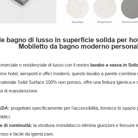
e bagno di lusso in superficie solida per h
Mobiletto da bagno moderno personali
merciale o residenziale di lusso con il nostro
lavabo a vasca in Sol
come hotel, aeroporti e uffici moderni, questo lavabo a parete combina 
 materiale Solid Surface 100% non poroso, offre una finitura igienica 
tà di manutenzione.
'ADA:
progettato specificamente per l'accessibilità, fornisce lo spazio p
blici.
e di continuità:
la struttura monoblocco elimina giunzioni e fessure in
so e facile da igienizzare.