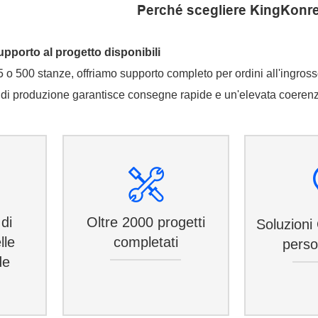
Perché scegliere KingKonr
upporto al progetto disponibili
e 5 o 500 stanze, offriamo supporto completo per ordini all'ingro
ea di produzione garantisce consegne rapide e un'elevata coeren
di
Oltre 2000 progetti
Soluzion
lle
completati
perso
de