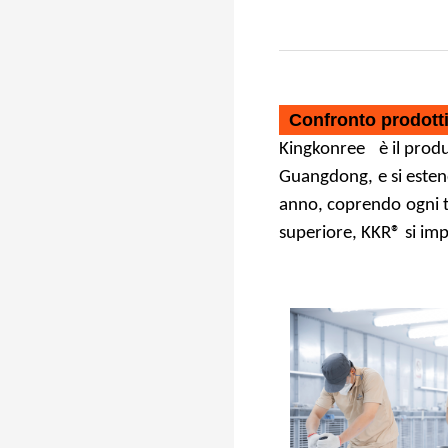
Confronto prodott
Kingkonree
è il prod
Guangdong,
e si este
anno, coprendo
ogni 
superiore, KKR® si im