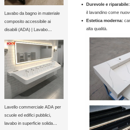
Durevole e riparabile:
il lavandino come nuov
Lavabo da bagno in materiale
Estetica moderna:
car
composito accessibile ai
alta qualità.
disabili (ADA) | Lavabo
integrato su misura con base in
metallo
Lavello commerciale ADA per
scuole ed edifici pubblici,
lavabo in superficie solida