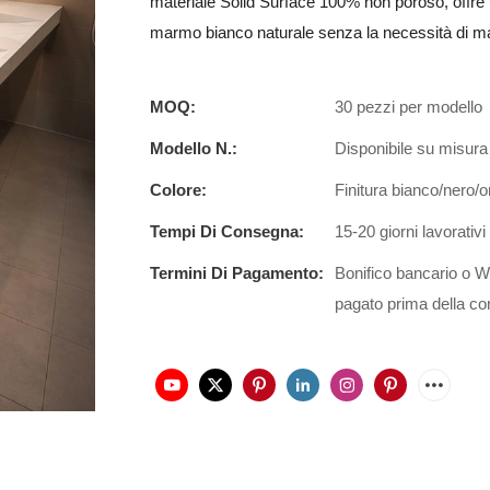
materiale Solid Surface 100% non poroso, offre u
marmo bianco naturale senza la necessità di m
MOQ:
30 pezzi per modello
Modello N.:
Disponibile su misura
Colore:
Finitura bianco/nero
Tempi Di Consegna:
15-20 giorni lavorativi
Termini Di Pagamento:
Bonifico bancario o W
pagato prima della c