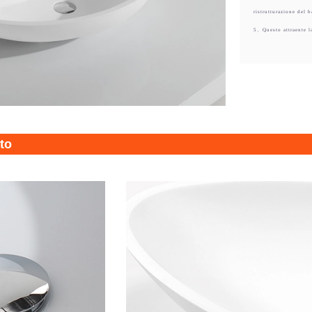
ristrutturazione del 
5、Questo attraente l
tto