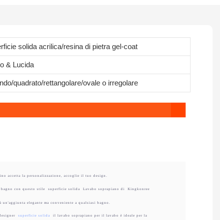
ficie solida acrilica/resina di pietra gel-coat
o & Lucida
ndo/quadrato/rettangolare/ovale o irregolare
ino accetta la personalizzazione, accoglie il tuo design.
 bagno con questo stile
superficie solida
Lavabo soprapiano di
Kingkonree
 un'aggiunta elegante ma conveniente a qualsiasi bagno.
designer
superficie solida
il lavabo soprapiano per il lavabo è ideale per la