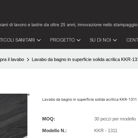
 piani di lavoro e lastre da oltre 25 anni, innovazione nello stampaggi
TICOLI SANITARI
PROGETTO
SU DI NOI
CENT
pra il lavabo
Lavabo da bagno in superficie solida acrilica KKR-13
Lavabo da bagno in superficie solida acrilica KKR-1311
MOQ:
30 pezzi per modello
Modello N.:
KKR - 1311