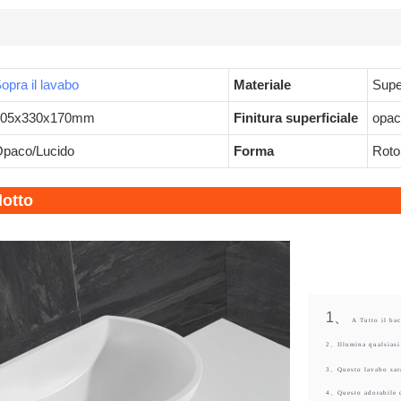
opra il lavabo
Materiale
Super
605x330x170mm
Finitura superficiale
opac
paco/Lucido
Forma
Roto
dotto
1、
A
Tutto il bac
2、Illumina qualsiasi
3、Questo lavabo sarà
4、Questo adorabile 