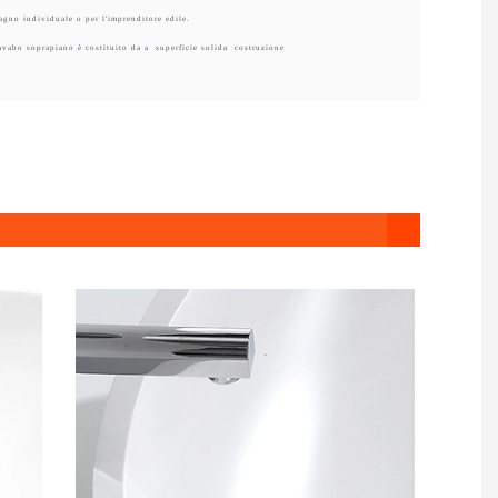
bagno individuale o per l'imprenditore edile.
avabo soprapiano è costituito da a
superficie solida
costruzione