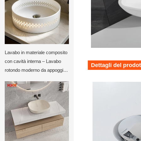
Lavabo in materiale composito
con cavità interna – Lavabo
Dettagli del prodo
rotondo moderno da appoggio
per bagni di lusso