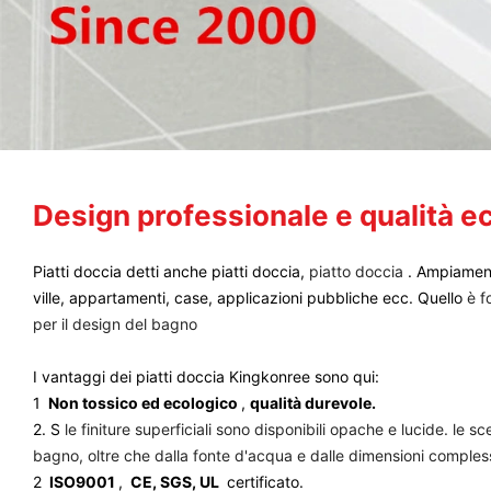
Design professionale e qualità e
Piatti doccia detti anche piatti doccia,
piatto doccia
. Ampiament
ville, appartamenti, case, applicazioni pubbliche ecc. Quello
è f
per il design del bagno
I vantaggi dei piatti doccia Kingkonree sono qui:
1
Non tossico ed ecologico
,
qualità durevole.
2. S
le finiture superficiali sono disponibili opache e lucide. le 
bagno, oltre che dalla fonte d'acqua e dalle dimensioni comples
2
ISO9001
,
CE, SGS, UL
certificato.